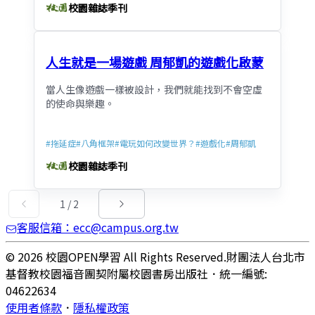
校園雜誌季刊
人生就是一場遊戲 周郁凱的遊戲化啟蒙
當人生像遊戲一樣被設計，我們就能找到不會空虛
的使命與樂趣。
#
拖延症
#
八角框架
#
電玩如何改變世界？
#
遊戲化
#
周郁凱
校園雜誌季刊
1
/
2
客服信箱：ecc@campus.org.tw
© 2026 校園OPEN學習 All Rights Reserved.
財團法人台北市
基督教校園福音團契附屬校園書房出版社
．
統一編號:
04622634
使用者條款
．
隱私權政策