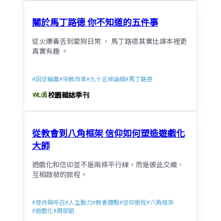
關於馬丁路德 你不知道的五件事
從火爆毒舌到愛狗日常 ， 馬丁路德其實比課本裡更
真實有趣 。
#
因信稱義
#
宗教改革
#
九十五條論綱
#
馬丁路德
校園雜誌季刊
從教會到八角框架 信仰如何塑造遊戲化
大師
遊戲化和信仰並不是兩條平行線，而是彼此交織、
互相啟發的旅程。
#
使命與呼召
#
人生動力
#
教會體驗
#
信仰旅程
#
八角框架
#
遊戲化
#
周郁凱