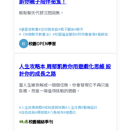
訴你親子陪伴祕笈！
輕鬆聊天代替沉悶說教。
#
基督徒教養
#
信仰與家庭
#
親子關係
#
聊天
#
《快樂聊天教養法》
#
校園福音團契
#
阿祥養書場
#
雷靜如
校園OPEN學習
校
人生攻略本 周郁凱教你用遊戲化思維 設
計你的成長之路
當人生被拆解成一個個任務，你會發現它不再只是
負擔，而是一場值得挑戰的遊戲。
#
人生就像遊戲
#
成就感與挑戰
#
人生任務
#
動機設計
#
自我成長
#
周郁凱
#
八角框架
#
遊戲化
校園雜誌季刊