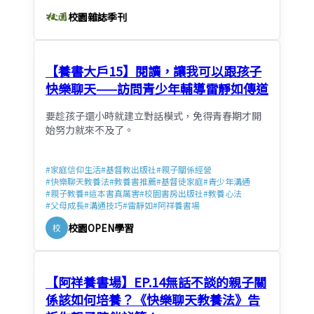
校園雜誌季刊
【養書大戶15】閱讀，讓我可以跟孩子
快樂聊天——訪問青少年輔導雷靜如傳道
要趁孩子還小時就建立對話模式，免得青春期才開
始努力就來不及了。
#
家庭信仰生活
#
基督教出版社
#
親子關係經營
#
快樂聊天教養法
#
教養書推薦
#
基督徒家庭
#
青少年溝通
#
親子教養
#
這本書真厲害
#
校園書房出版社
#
教養心法
#
父母成長
#
溝通技巧
#
雷靜如
#
阿祥養書場
校園OPEN學習
校
【阿祥養書場】EP.14無話不談的親子關
係該如何培養？《快樂聊天教養法》告