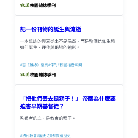
校園雜誌季刊
記一份刊物的誕生與流逝
一本雜誌的興衰從來不是偶然，而是整個信仰生態
如何誕生、運作與退場的縮影。
#
當《雜誌》翻頁
#
停刊
#
校園福音團契
校園雜誌季刊
「把他們丟去餵獅子！」 帝國為什麼要
迫害早期基督徒？
殉道者的血，是教會的種子。
#
初代教會
#
歷史之眼
#
教會歷史