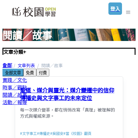
登入
閱讀／故事
文章分類
+
全部
首頁
文章列表
閱讀／故事
聖經／神學
全部文章
免費
付費
實踐／文化
時事／觀點
聖道、媒介與靈光：媒介變遷中的信仰
閱讀／故事
傳播史與文字事工的未來定位
活動／報導
每一次媒介變革，都在悄悄改寫「真理」被理解的
方式與權威來源。
#
文字事工
#
傳播史
#
吳國安
#
當《校園》翻頁