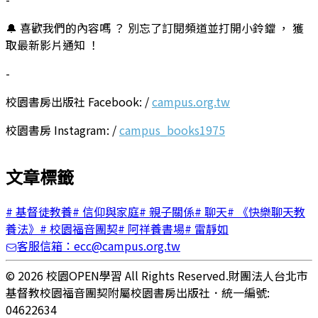
🔔 喜歡我們的內容嗎 ？ 別忘了訂閱頻道並打開小鈴鐺 ， 獲
取最新影片通知 ！
-
校園書房出版社 Facebook: /
campus.org.tw
校園書房 Instagram: /
campus_books1975
文章標籤
#
基督徒教養
#
信仰與家庭
#
親子關係
#
聊天
#
《快樂聊天教
養法》
#
校園福音團契
#
阿祥養書場
#
雷靜如
客服信箱：ecc@campus.org.tw
© 2026 校園OPEN學習 All Rights Reserved.
財團法人台北市
基督教校園福音團契附屬校園書房出版社
．
統一編號:
04622634