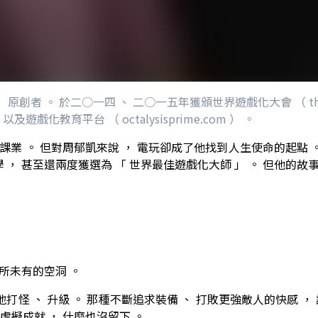
 原創者 。 於二○一四 、 二○一五年獲頒世界遊戲化大會 （ the Worl
戲化教育平台 （ octalysisprime.com ） 。
課業 。 但對周郁凱來說 ， 電玩卻成了他找到人生使命的起點 。 這
史丹佛大學 ， 甚至還兩度獲選為 「 世界最佳遊戲化大師 」 。 但他的
前所未有的空洞 。
夜地打怪 、 升級 。 那種不斷追求裝備 、 打敗更強敵人的快感 
虛擬成就 ， 什麼也沒留下 。