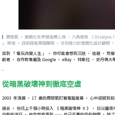
▎周郁凱 ， 遊戲化世界級指標人物 、 八角框架 （ Octalysis ）
」 榮銜 。 目前經營兩個團隊 ， 分別致力於遊戲化設計顧問 ， 以及遊
談到 「 電玩改變人生 」 ， 你可能會想到沉迷 、 逃避 、 荒廢
創者 ， 合作對象遍及 Google 、 eBay 、 特斯拉 、 
-
從暗黑破壞神到徹底空虛
2003 年清晨 ， 17 歲的周郁凱盯著電腦螢幕 ， 心中卻感到
過去 ， 他花上千個小時投入 《 暗黑破壞神 II 》 ， 日以繼
向新的流行 ， 他忽然意識到 —— 自己花費的這些時間 ， 除了