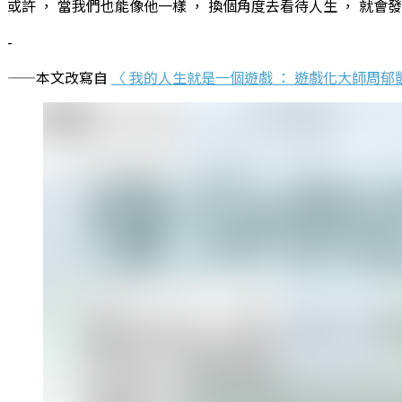
或許 ， 當我們也能像他一樣 ， 換個角度去看待人生 ， 就會發
-
——本文改寫自
〈 我的人生就是一個遊戲 ： 遊戲化大師周郁凱