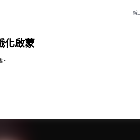
線
戲化啟蒙
趣。