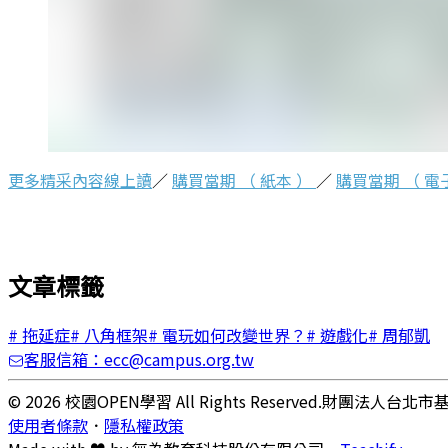
更多精采內容線上讀
／
購買當期 （ 紙本 ）
／
購買當期 （ 電
文章標籤
#
拖延症
#
八角框架
#
電玩如何改變世界？
#
遊戲化
#
周郁凱
客服信箱：ecc@campus.org.tw
© 2026 校園OPEN學習 All Rights Reserved.
財團法人台北市
使用者條款
．
隱私權政策