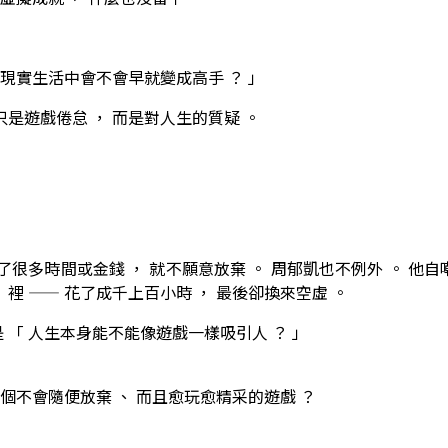
在現實生活中會不會早就變成高手 ？ 」
只是遊戲倦怠 ， 而是對人生的質疑 。
花了很多時間或金錢 ， 就不願意放棄 。 周郁凱也不例外 。 他自
」 裡 —— 花了成千上百小時 ， 最後卻換來空虛 。
是 「 人生本身能不能像遊戲一樣吸引人 ？ 」
一個不會隨便放棄 、 而且愈玩愈精采的遊戲 ？