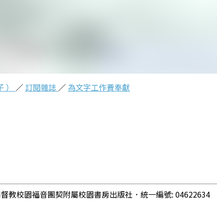
子 ）
／
訂閱雜誌
／
為文字工作費奉獻
基督教校園福音團契附屬校園書房出版社
．
統一編號: 04622634