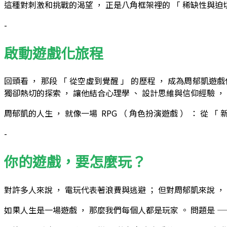
這種對刺激和挑戰的渴望 ， 正是八角框架裡的 「 稀缺性與迫切
-
啟動遊戲化旅程
回頭看 ， 那段 「 從空虛到覺醒 」 的歷程 ， 成為周郁凱遊
獨卻熱切的探索 ， 讓他結合心理學 、 設計思維與信仰經驗 ，
周郁凱的人生 ， 就像一場 RPG （ 角色扮演遊戲 ） ： 從 「
-
你的遊戲，要怎麼玩？
對許多人來說 ， 電玩代表著浪費與逃避 ； 但對周郁凱來說 ，
如果人生是一場遊戲 ， 那麼我們每個人都是玩家 。 問題是 —