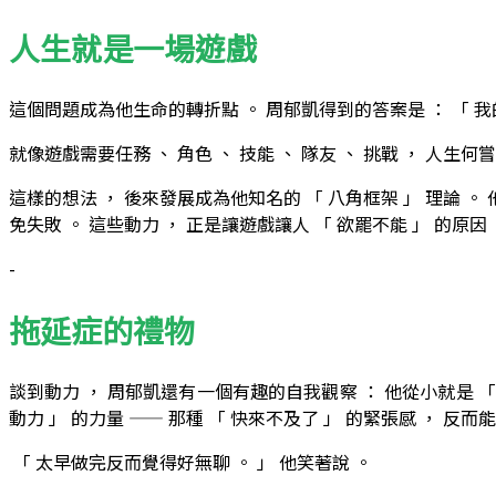
人生就是一場遊戲
這個問題成為他生命的轉折點 。 周郁凱得到的答案是 ： 「 我
就像遊戲需要任務 、 角色 、 技能 、 隊友 、 挑戰 ， 人
這樣的想法 ， 後來發展成為他知名的 「 八角框架 」 理論 。 
免失敗 。 這些動力 ， 正是讓遊戲讓人 「 欲罷不能 」 的原
-
拖延症的禮物
談到動力 ， 周郁凱還有一個有趣的自我觀察 ： 他從小就是 「
動力 」 的力量 —— 那種 「 快來不及了 」 的緊張感 ， 反
「 太早做完反而覺得好無聊 。 」 他笑著說 。