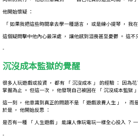
他開始懷疑 ：
「 如果我把這些時間拿去學一種語言 ， 或是練小提琴 ， 我
這個疑問擊中他內心最深處 ， 讓他感到沮喪甚至憂鬱 。 這不
-
沉沒成本監獄的覺醒
很多人玩遊戲或投資 ， 都有 「 沉沒成本 」 的經驗 ： 因為
掌握為止 。 但這一次 ， 他發現自己被困在 「 沉沒成本監獄 
這一刻 ， 他意識到真正的問題不是 「 遊戲浪費人生 」 ， 而
於是 ， 他開始反思 ：
是否有一種 「 人生遊戲 」 能讓人像玩電玩一樣全心投入 ？ 
-