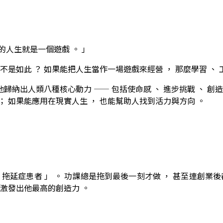
的人生就是一個遊戲 。 」
生何嘗不是如此 ？ 如果能把人生當作一場遊戲來經營 ， 那麼學習 、
他歸納出人類八種核心動力 —— 包括使命感 、 進步挑戰 、 創造投
因 ； 如果能應用在現實人生 ， 也能幫助人找到活力與方向 。
 拖延症患者 」 。 功課總是拖到最後一刻才做 ， 甚至連創業後
而能激發出他最高的創造力 。