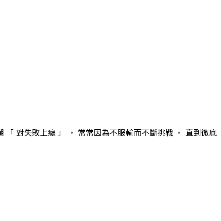
嘲 「 對失敗上癮 」 ， 常常因為不服輸而不斷挑戰 ， 直到徹底