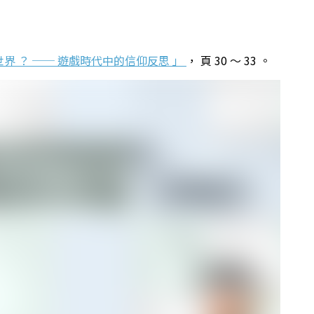
何改變世界 ？ ── 遊戲時代中的信仰反思 」
， 頁 30 ～ 33 。