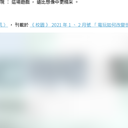
現 ： 這場遊戲 ， 遠比想像中更精采 。
 〉
， 刊載於
《 校園 》 2021 年 1 、 2 月號 「 電玩如