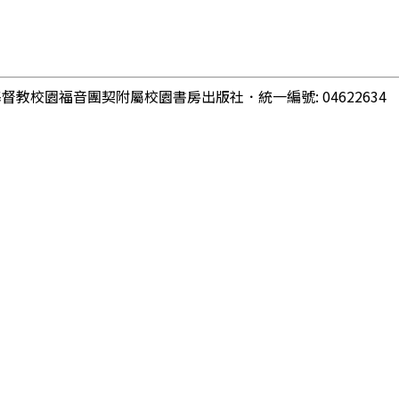
基督教校園福音團契附屬校園書房出版社
．
統一編號: 04622634