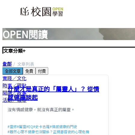
OPEN閱讀
文章分類
+
全部
首頁
文章列表
聖經／神學
全部文章
免費
付費
實踐／文化
時事／觀點
什麼才是真正的「屬靈人」？ 從情
閱讀／故事
感健康談起
活動／報導
沒有情感健康，就沒有真正的屬靈。
#
靈修
#
屬靈
#
EQ
#
史卡吉羅
#
情感健康的門徒
#
雖然心理不健康也沒關係？正視基督徒的心理危機