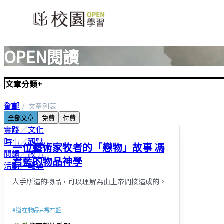
OPEN閱讀
文章分類
+
全部
首頁
文章列表
聖經／神學
全部文章
免費
付費
實踐／文化
時事／觀點
一位藝術家牧者的「戀物」故事 馮
閱讀／故事
君藍的物品神學
活動／報導
人手所造的物品，可以理解為由上帝間接造成的。
#
道在物品
#
馮君藍