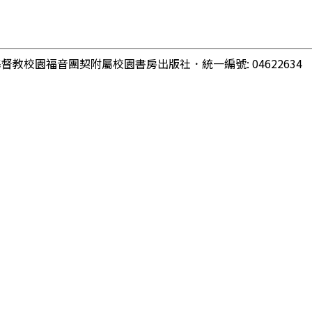
基督教校園福音團契附屬校園書房出版社
．
統一編號: 04622634