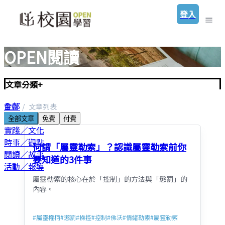
登入
OPEN閱讀
文章分類
+
全部
首頁
文章列表
聖經／神學
全部文章
免費
付費
實踐／文化
時事／觀點
何謂「屬靈勒索」？認識屬靈勒索前你
閱讀／故事
要知道的3件事
活動／報導
屬靈勒索的核心在於「控制」的方法與「懲罰」的
內容。
#
屬靈權柄
#
懲罰
#
操控
#
控制
#
佛沃
#
情緒勒索
#
屬靈勒索