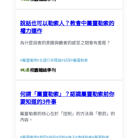
說話也可以勒索人？教會中屬靈勒索的
權力運作
為什麼說者的意圖與聽者的感受之間會有差距？
#
屬靈權柄
#
言語行為理論
#
試探
#
屬靈勒索
校園雜誌季刊
何謂「屬靈勒索」？認識屬靈勒索前你
要知道的3件事
屬靈勒索的核心在於「控制」的方法與「懲罰」的
內容。
#
屬靈權柄
#
懲罰
#
操控
#
控制
#
佛沃
#
情緒勒索
#
屬靈勒索