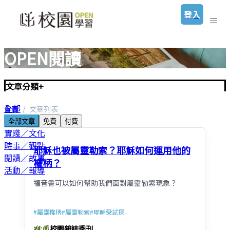
登入
OPEN閱讀
文章分類
+
全部
首頁
文章列表
聖經／神學
全部文章
免費
付費
實踐／文化
時事／觀點
耶穌也被屬靈勒索？耶穌如何運用他的
閱讀／故事
權柄？
活動／報導
福音書可以如何幫助我們面對屬靈勒索現象？
#
屬靈權柄
#
屬靈勒索
#
耶穌受試探
校園雜誌季刊