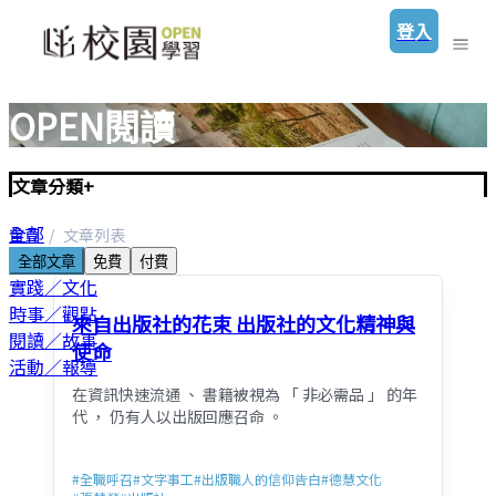
登入
OPEN閱讀
文章分類
+
全部
首頁
文章列表
聖經／神學
全部文章
免費
付費
實踐／文化
時事／觀點
來自出版社的花束 出版社的文化精神與
閱讀／故事
使命
活動／報導
在資訊快速流通 、 書籍被視為 「 非必需品 」 的年
代 ， 仍有人以出版回應召命 。
#
全職呼召
#
文字事工
#
出版職人的信仰告白
#
德慧文化