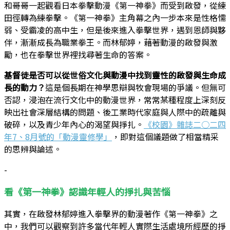
和哥哥一起觀看日本拳擊動漫《第一神拳》而受到啟發，從練
田徑轉為練拳擊。《第一神拳》主角幕之內一步本來是性格懦
弱、受霸凌的高中生，但是後來進入拳擊世界，遇到恩師與夥
伴，漸漸成長為職業拳王。而林郁婷，藉著動漫的啟發與激
勵，也在拳擊世界裡找尋著生命的答案。
基督徒是否可以從世俗文化與動漫中找到靈性的啟發與生命成
長的動力？
這是個長期在神學思辯與牧會現場的爭議。但無可
否認，浸泡在流行文化中的動漫世界，常常某種程度上深刻反
映出社會深層結構的問題、後工業時代家庭與人際中的疏離與
破碎，以及青少年內心的渴望與掙扎。
《校園》雜誌二○二四
年7、8月號的「動漫靈修學」
，即對這個議題做了相當精采
的思辨與論述。
-
看《第一神拳》認識年輕人的掙扎與苦惱
其實，在啟發林郁婷進入拳擊界的動漫著作《第一神拳》之
中，我們可以觀察到許多當代年輕人實際生活處境所經歷的掙