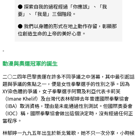
● 探索自我的過程經過「你應該」、「我
要」、「我是」三個階段。
● 我們以身體的形式在地上動作存留，彰顯那
位創造生命的上帝的美好心意。
-
動漫與奧運冠軍的誕生
二○二四年巴黎奧運在許多不同爭議之中落幕，其中最引起話
題與爭議的焦點之一，便是女性拳擊選手的性別之爭。因為
XY染色體的爭議，女子拳擊選手阿爾及利亞代表卡莉芙
（Imane Khelif）及台灣代表林郁婷去年曾遭國際拳擊協會
（IBA）取消資格，理由是未能通過性別測試。但國際奧委會
（IOC）稱，國際拳擊協會做出這個決定時，沒有經過任何正
當程序。
林郁婷一九九五年出生於新北鶯歌，她不只一次分享，小時候