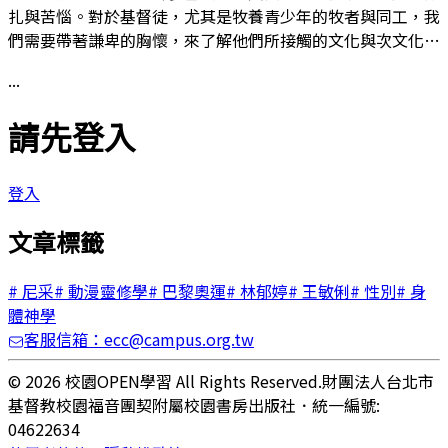
扎與苦惱。對於基督徒，尤其是牧養青少年的牧者與同工，我
們需要帶著謙卑的胸懷，來了解他們所接觸的文化與次文化…
...
請先登入
登入
文章標籤
#
尼采
#
動漫靈修學
#
巴黎奧運
#
林郁婷
#
王敏俐
#
性別
#
身
體神學
客服信箱：ecc@campus.org.tw
© 2026 校園OPEN學習 All Rights Reserved.
財團法人台北市
基督教校園福音團契附屬校園書房出版社
．
統一編號:
04622634