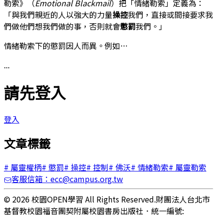
勒索》（
Emotional Blackmail
）把「情緒勒索」定義為：
「與我們親近的人以強大的力量
操控
我們，直接或間接要求我
們做他們想我們做的事，否則就會
懲罰
我們。」
情緒勒索下的懲罰因人而異。例如…
...
請先登入
登入
文章標籤
#
屬靈權柄
#
懲罰
#
操控
#
控制
#
佛沃
#
情緒勒索
#
屬靈勒索
客服信箱：ecc@campus.org.tw
© 2026 校園OPEN學習 All Rights Reserved.
財團法人台北市
基督教校園福音團契附屬校園書房出版社
．
統一編號: