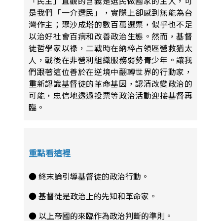
「民主」直觀的含義是選民做國家的主人，可
是我們「一介選民」，實際上卻感到無能為台
灣作主；聚沙成塔的數百萬選票，似乎也不足
以治好社會百病和改善政治生態。然而，基督
徒哲學家以祿，二戰時在納粹占領區營救猶太
人，戰後在非營利組織服務弱勢青少年。讓我
們跟著這位善於在逆境中翻轉世界的行動家，
重新認識基督徒的革命基因，認清改變政治的
可能，忠信地透過投票等政治活動迎接基督再
臨。
重點看這裡
● 終末論引導基督徒的政治行動。
● 基督徒是政治上的先知和革命家。
● 以上帝國的來臨作為政治判斷的準則。