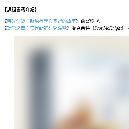
【課程書籍介紹】
《
時光似鏡：新約神學與基督的故事
》孫寶玲 著
《
話語之間：當代新約研究綜覽
》麥克奈特（
Scot McKnight
）