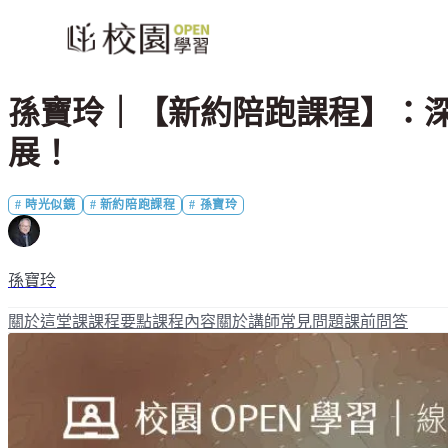
孫寶玲｜【新約陪跑課程】：
展！
#
時光似鏡
#
新約陪跑課程
#
孫寶玲
孫寶玲
關於這堂課
課程要點
課程內容
關於講師
常見問題
課前問答