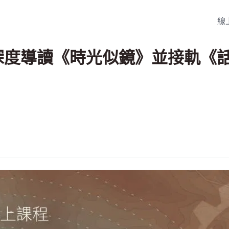
線
深度導讀《時光似鏡》並接軌《