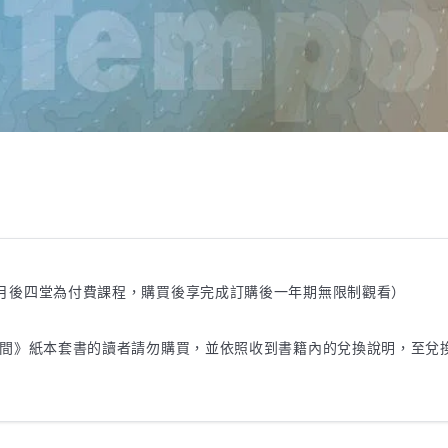
1月後四堂為付費課程，購買後享完成訂購後一年期無限制觀看）

話語之間》紙本套書的讀者請勿購買，並依照收到書籍內的兌換說明，至