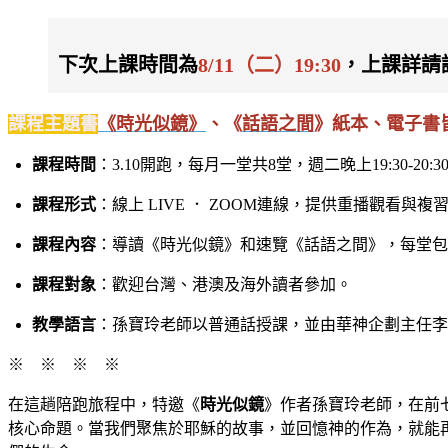
下次上課時間為
8/11（二）19:30
，上課詳請
課程主題書
《時光似鏡》
、《
話語之間
》紙本、電子書
課程時間
：3.10開跑，每月一堂共8堂，週二晚上19:30-20:
課程形式
：線上 LIVE ． ZOOM連線，提供重播觀看與複
課程內容
：導讀《時光似鏡》和速覽《話語之間》，每堂包含
課程對象
：歡迎台灣、港澳及海外讀者參加。
教學語言
：孫寶玲老師以普通話授課，並由華神企劃主任李
※ ※ ※ ※
在這趟陪跑旅程中，特邀《
時光似鏡
》作者孫寶玲老師，在前
核心命題。當我們聚焦於耶穌的故事，並回憶神的作為，就能