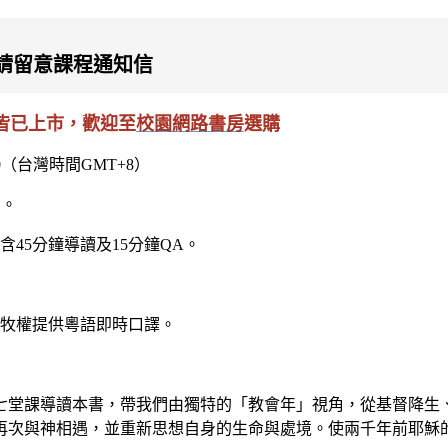
請留意課程通知信
皆已上市，歡迎至
校園網路書房
選購
30（台灣時間GMT+8）
習。
45分鐘導讀及15分鐘QA。
牧權提供粵語即時口譯。
七堂課導讀本書，帶我們由獨特的「教會年」視角，從基督降生
再次與神相遇，並重新思想自身的生命與處境。使兩千年前耶穌