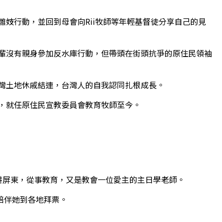
雛妓行動，並回到母會向Rii牧師等年輕基督徒分享自己的見
前輩沒有親身參加反水庫行動，但帶頭在街頭抗爭的原住民領袖
台灣土地休戚結連，台灣人的自我認同扎根成長。
牧，就任原住民宣教委員會教育牧師至今。
耕屏東，從事教育，又是教會一位愛主的主日學老師。
陪伴她到各地拜票。