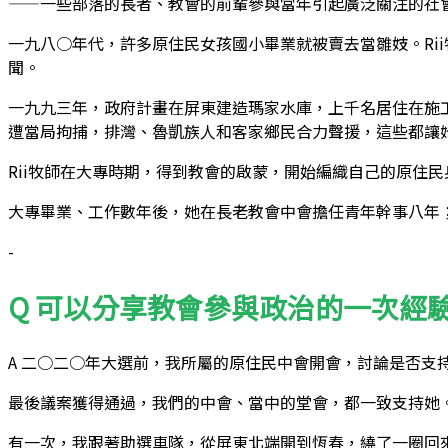
——一些部落的長者、教會的前輩參與當年引起廣泛關注的社
一九八○年代，許多原住民女孩國小畢業就被賣去當雛妓。Ri
聞。
一九九三年，政府計畫在屏東建造瑪家水庫，上千名居住在施工
遭當局拘捕，排灣、魯凱族人和客家鄉民合力聲援，這些都讓
Rii牧師在大專時期，得到教會的啟蒙，開始編織自己的原住
大專畢業、工作數年後，她在長老教會中會擔任青年幹事八年；
-
Q 可以分享教會參與政治的一次經
A 二○二○年大選前，我所屬的原住民中會開會，討論是否
最後議案獲得通過，我們的中會、當中的堂會，都一致支持她
有一次，我跟著助選車隊，從屏東北端開到恆春，繞了一圈回