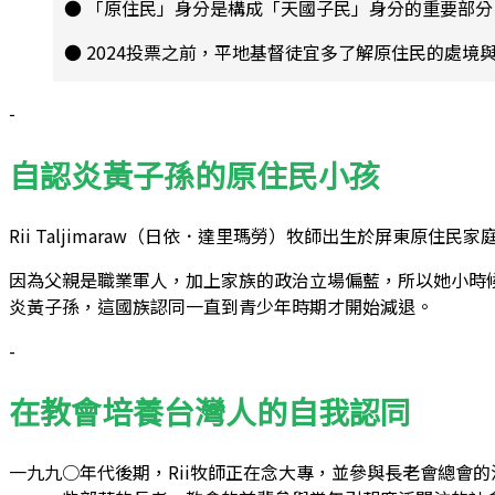
● 「原住民」身分是構成「天國子民」身分的重要部
● 2024投票之前，平地基督徒宜多了解原住民的處境
-
自認炎黃子孫的原住民小孩
Rii Taljimaraw（日依．達里瑪勞）牧師出生於屏東
因為父親是職業軍人，加上家族的政治立場偏藍，所以她小時候
炎黃子孫，這國族認同一直到青少年時期才開始減退。
-
在教會培養台灣人的自我認同
一九九○年代後期，Rii牧師正在念大專，並參與長老會總會