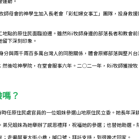
會運動。
i牧師母會的神學生加入長老會「彩虹婦女事工」團隊，投身救援
地點的原住民面臨迫遷。雖然Rii牧師身邊的部落長者和教會
她留下深刻印象。
民身分與兩千兩百多萬台灣人的同胞關係，體會原鄉部落與整片
然後唸神學院，在堂會服事六年。二○二一年，Rii牧師獲按
驗嗎？
支持時任原住民處官員的一位姐妹參選山地原住民立委。她長年深
。弟兄姐妹為她舉辦了感恩禮拜，祝福她的參選；也替她助選，
來；走遍屏東大街小巷，喊口號、拜託支持，到很晚才回家。