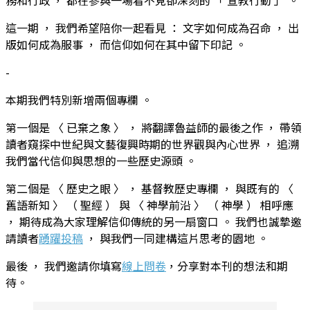
這一期 ， 我們希望陪你一起看見 ： 文字如何成為召命 ， 出
版如何成為服事 ， 而信仰如何在其中留下印記 。
-
本期我們特別新增兩個專欄 。
第一個是 〈 已棄之象 〉 ， 將翻譯魯益師的最後之作 ， 帶領
讀者窺探中世紀與文藝復興時期的世界觀與內心世界 ， 追溯
我們當代信仰與思想的一些歷史源頭 。
第二個是 〈 歷史之眼 〉 ， 基督教歷史專欄 ， 與既有的 〈
舊語新知 〉 （ 聖經 ） 與 〈 神學前沿 〉 （ 神學 ） 相呼應
， 期待成為大家理解信仰傳統的另一扇窗口 。 我們也誠摯邀
請讀者
踴躍投稿
， 與我們一同建構這片思考的園地 。
最後 ， 我們邀請你填寫
線上問卷
，分享對本刊的想法和期
待。