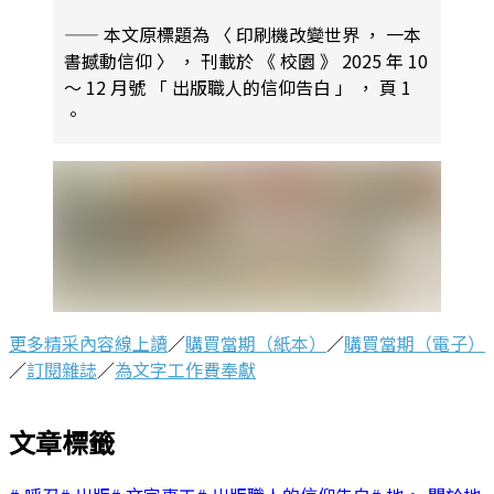
—— 本文原標題為 〈 印刷機改變世界 ， 一本
書撼動信仰 〉 ， 刊載於 《 校園 》 2025 年 10
～ 12 月號 「 出版職人的信仰告白 」 ， 頁 1
。
更多精采內容線上讀
／
購買當期（紙本）
／
購買當期（電子）
／
訂閱雜誌
／
為文字工作費奉獻
文章標籤