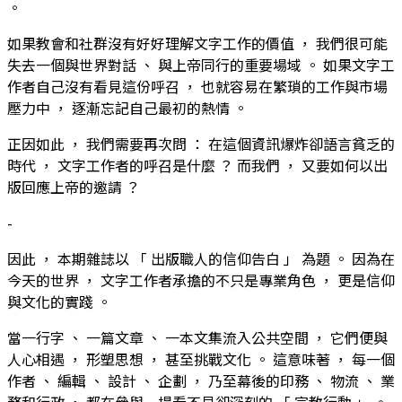
。
如果教會和社群沒有好好理解文字工作的價值 ， 我們很可能
失去一個與世界對話 、 與上帝同行的重要場域 。 如果文字工
作者自己沒有看見這份呼召 ， 也就容易在繁瑣的工作與市場
壓力中 ， 逐漸忘記自己最初的熱情 。
正因如此 ， 我們需要再次問 ： 在這個資訊爆炸卻語言貧乏的
時代 ， 文字工作者的呼召是什麼 ？ 而我們 ， 又要如何以出
版回應上帝的邀請 ？
-
因此 ， 本期雜誌以 「 出版職人的信仰告白 」 為題 。 因為在
今天的世界 ， 文字工作者承擔的不只是專業角色 ， 更是信仰
與文化的實踐 。
當一行字 、 一篇文章 、 一本文集流入公共空間 ， 它們便與
人心相遇 ， 形塑思想 ， 甚至挑戰文化 。 這意味著 ， 每一個
作者 、 編輯 、 設計 、 企劃 ， 乃至幕後的印務 、 物流 、 業
務和行政 ， 都在參與一場看不見卻深刻的 「 宣教行動 」 。