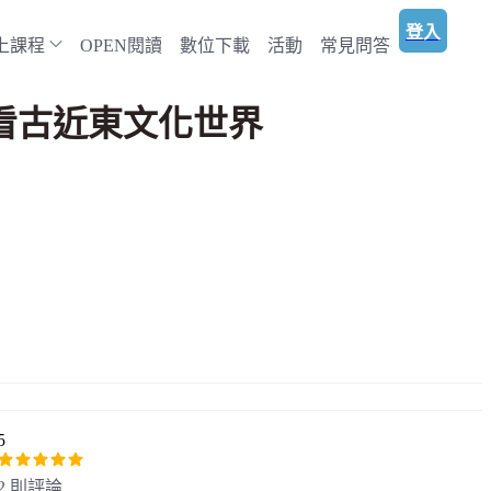
登入
上課程
OPEN閱讀
數位下載
活動
常見問答
看古近東文化世界
5
2 則評論