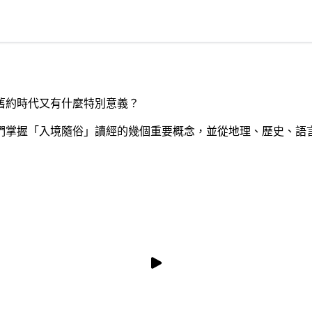
舊約時代又有什麼特別意義？
們掌握「入境隨俗」讀經的幾個重要概念，並從地理、歷史、語
預覽影片
預覽影片