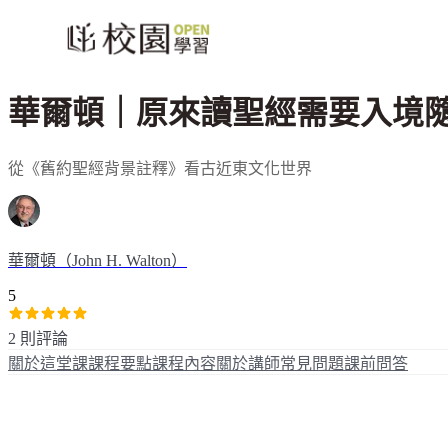
華爾頓｜原來讀聖經需要入境隨
從《舊約聖經背景註釋》看古近東文化世界
華爾頓（John H. Walton）
5
2 則評論
關於這堂課
課程要點
課程內容
關於講師
常見問題
課前問答