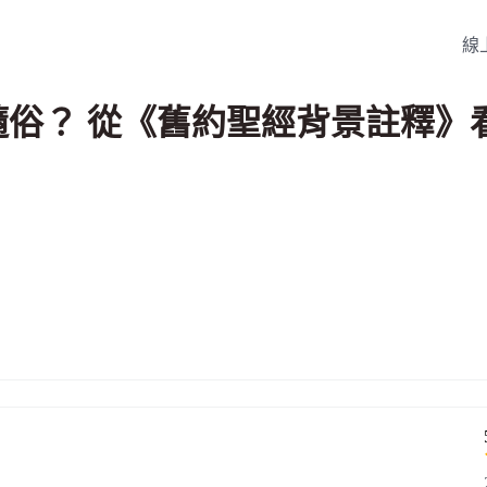
線
俗？ 從《舊約聖經背景註釋》